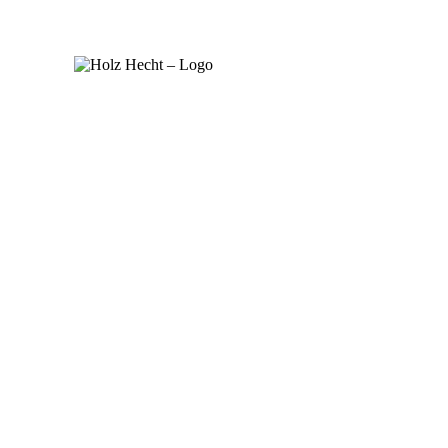
Ihr
zuverlässiger
Partner für
Holz!
Transporte!